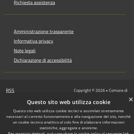
Richiesta assistenza
Amministrazione trasparente
Informativa privacy
Note legali
Dichiarazione di accessibilità
RSS
Copyright © 2026 • Comune di
Accessibilità
Ascrea • Powered by
×
Questo sito web utilizza cookie
Privacy
Municipium
Accesso
•
Cookie
Questo sito web utilizza cookie tecnici e assimilati strettamente
redazione
necessari al corretto funzionamento e alla navigazione del sito, nonché
Mappa del sito
un cookie tecnico analitico al solo fine di elaborare informazioni
statistiche, aggregate e anonime.
Per maggiori dettagli, può consultare la cookie policy al seguente
link