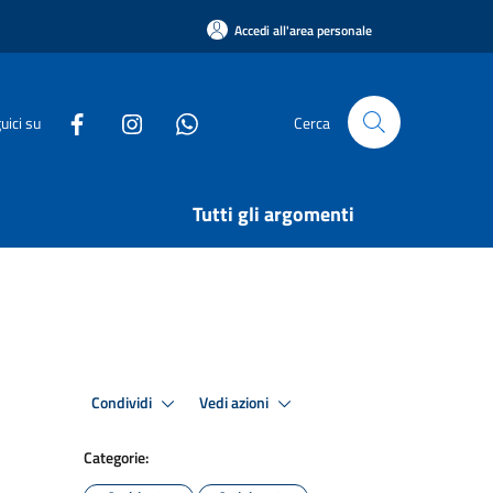
Accedi all'area personale
uici su
Cerca
Tutti gli argomenti
Condividi
Vedi azioni
Categorie: