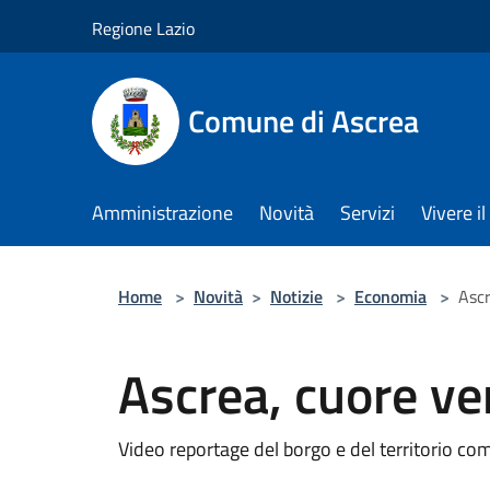
Salta al contenuto principale
Regione Lazio
Comune di Ascrea
Amministrazione
Novità
Servizi
Vivere 
Home
>
Novità
>
Notizie
>
Economia
>
Ascr
Ascrea, cuore ve
Video reportage del borgo e del territorio co