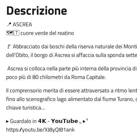
Descrizione
📍 ASCREA
​🗺🇹 cuore verde del reatino
🚩 Abbracciato dai boschi della riserva naturale dei Mont
dell’Obito, il borgo di Ascrea si affaccia sulla sponda sett
Ascrea si colloca nella parte più interna della provincia di 
poco più di 80 chilometri da Roma Capitale.
Il comprensorio merita di essere attraversato a ritmo lento
fino allo scenografico lago alimentato dal fiume Turano, og
chiave turistica…
▸ Guardalo in 𝟰𝗞 - 𝗬𝗼𝘂𝗧𝘂𝗯𝗲 ⌞ ▸⌝
https://youtu.be/XJ8yQI81ank