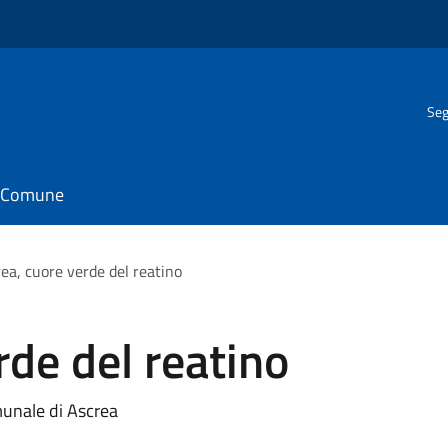
Seg
il Comune
ea, cuore verde del reatino
rde del reatino
munale di Ascrea