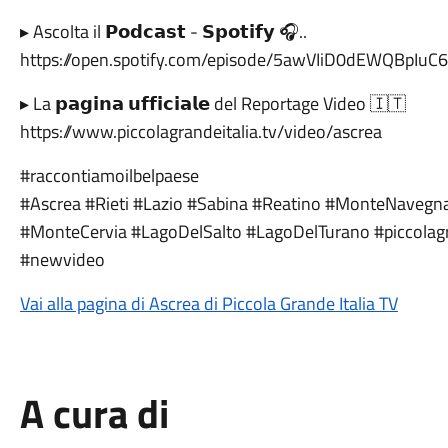
▸ Ascolta il 𝗣𝗼𝗱𝗰𝗮𝘀𝘁 - 𝗦𝗽𝗼𝘁𝗶𝗳𝘆 🎧..
https://open.spotify.com/episode/5awVIiD0dEWQBpIu
▸ La 𝗽𝗮𝗴𝗶𝗻𝗮 𝘂𝗳𝗳𝗶𝗰𝗶𝗮𝗹𝗲 del Reportage Video 🇮🇹
https://www.piccolagrandeitalia.tv/video/ascrea
#raccontiamoilbelpaese
#Ascrea #Rieti #Lazio #Sabina #Reatino #MonteNavegna
#MonteCervia #LagoDelSalto #LagoDelTurano #piccolagran
#newvideo
Vai alla pagina di Ascrea di Piccola Grande Italia TV
A cura di