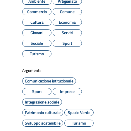
Ambiente
Artigianato
Commercio
Comune
Cultura
Economia
Giovani
Servizi
Sociale
Sport
Turismo
Argomenti:
Comunicazione istituzionale
Sport
Imprese
Integrazione sociale
Patrimonio culturale
Spazio Verde
Sviluppo sostenibile
Turismo