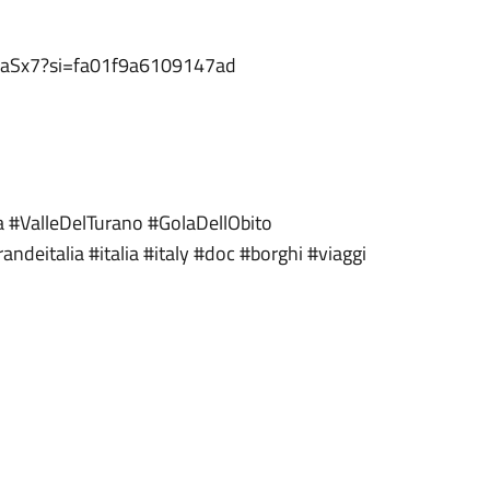
C6aSx7?si=fa01f9a6109147ad
 #ValleDelTurano #GolaDellObito
deitalia #italia #italy #doc #borghi #viaggi