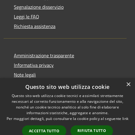
Segnalazione disservizio
Leggi le FAQ
Richiesta assistenza
Amministrazione trasparente
Informativa privacy
Note legali
×
Dichiarazione di accessibilità
Questo sito web utilizza cookie
Questo sito web utilizza cookie tecnici e assimilati strettamente
necessari al corretto funzionamento e alla navigazione del sito,
nonché un cookie tecnico analitico al solo fine di elaborare
informazioni statistiche, aggregate e anonime.
RSS
Copyright © 2026 • Comune di
Per maggiori dettagli, può consultare la cookie policy al seguente
link
Accessibilità
Ascrea • Powered by
Privacy
Municipium
Accesso
•
RIFIUTA TUTTO
ACCETTA TUTTO