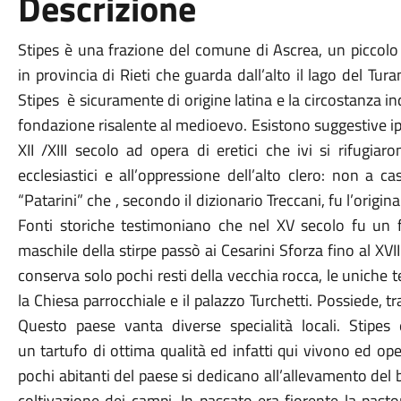
Descrizione
Stipes è una frazione del comune di
Ascrea
, un piccolo
in
provincia di Rieti
che guarda dall’alto il lago del Tur
Stipes è sicuramente di origine latina e la circostanza 
fondazione risalente al medioevo. Esistono suggestive ipo
XII /XIII secolo ad opera di eretici che ivi si rifugiar
ecclesiastici e all’oppressione dell’alto clero: non a 
“Patarini” che , secondo il dizionario Treccani, fu l’ori
Fonti storiche testimoniano che nel XV secolo fu un
maschile della stirpe passò ai Cesarini Sforza fino al XVII
conserva solo pochi resti della vecchia rocca, le uniche
la Chiesa parrocchiale e il palazzo Turchetti. Possiede, tra
Questo paese vanta diverse specialità locali. Stipes
un
tartufo
di ottima qualità ed infatti qui vivono ed ope
pochi abitanti del paese si dedicano all’allevamento del 
coltivazione dei campi. In passato era fiorente la
pastor