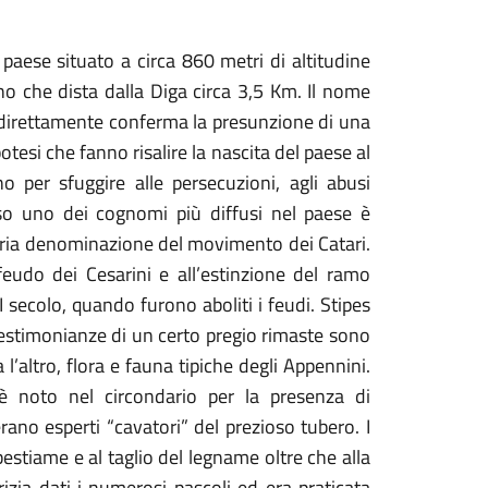
 paese situato a circa 860 metri di altitudine
ano che dista dalla
Diga
circa 3,5 Km. Il nome
indirettamente conferma la presunzione di una
tesi che fanno risalire la nascita del paese al
ono per sfuggire alle persecuzioni, agli abusi
caso uno dei cognomi più diffusi nel paese è
ginaria denominazione del movimento dei Catari.
feudo dei Cesarini
e all’estinzione del ramo
I secolo, quando furono aboliti i feudi. Stipes
 testimonianze di un certo pregio rimaste sono
 l’altro, flora e fauna tipiche degli
Appennini
.
 è noto nel circondario per la presenza di
rano esperti “cavatori” del prezioso tubero. I
bestiame e al taglio del legname oltre che alla
izia
dati i numerosi
pascoli
ed era praticata