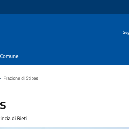
Seg
il Comune
>
Frazione di Stipes
es
ncia di Rieti