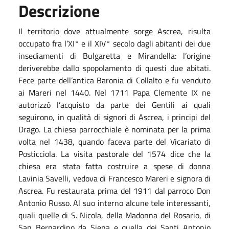
Descrizione
Il territorio dove attualmente sorge Ascrea, risulta
occupato fra l’XI° e il XIV° secolo dagli abitanti dei due
insediamenti di Bulgaretta e Mirandella: l’origine
deriverebbe dallo spopolamento di questi due abitati.
Fece parte dell’antica Baronia di Collalto e fu venduto
ai Mareri nel 1440. Nel 1711 Papa Clemente IX ne
autorizzò l’acquisto da parte dei Gentili ai quali
seguirono, in qualità di signori di Ascrea, i principi del
Drago. La chiesa parrocchiale è nominata per la prima
volta nel 1438, quando faceva parte del Vicariato di
Posticciola. La visita pastorale del 1574 dice che la
chiesa era stata fatta costruire a spese di donna
Lavinia Savelli, vedova di Francesco Mareri e signora di
Ascrea. Fu restaurata prima del 1911 dal parroco Don
Antonio Russo. Al suo interno alcune tele interessanti,
quali quelle di S. Nicola, della Madonna del Rosario, di
San Bernardino da Siena e quella dei Santi Antonio