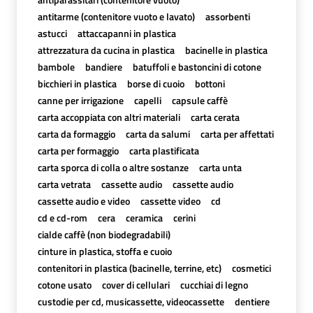
antitarme (contenitore vuoto e lavato)
assorbenti
astucci
attaccapanni in plastica
attrezzatura da cucina in plastica
bacinelle in plastica
bambole
bandiere
batuffoli e bastoncini di cotone
bicchieri in plastica
borse di cuoio
bottoni
canne per irrigazione
capelli
capsule caffè
carta accoppiata con altri materiali
carta cerata
carta da formaggio
carta da salumi
carta per affettati
carta per formaggio
carta plastificata
carta sporca di colla o altre sostanze
carta unta
carta vetrata
cassette audio
cassette audio
cassette audio e video
cassette video
cd
cd e cd-rom
cera
ceramica
cerini
cialde caffè (non biodegradabili)
cinture in plastica, stoffa e cuoio
contenitori in plastica (bacinelle, terrine, etc)
cosmetici
cotone usato
cover di cellulari
cucchiai di legno
custodie per cd, musicassette, videocassette
dentiere