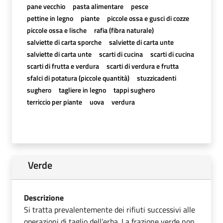
pane vecchio
pasta alimentare
pesce
pettine in legno
piante
piccole ossa e gusci di cozze
piccole ossa e lische
rafia (fibra naturale)
salviette di carta sporche
salviette di carta unte
salviette di carta unte
scarti di cucina
scarti di cucina
scarti di frutta e verdura
scarti di verdura e frutta
sfalci di potatura (piccole quantità)
stuzzicadenti
sughero
tagliere in legno
tappi sughero
terriccio per piante
uova
verdura
Verde
Descrizione
Si tratta prevalentemente dei rifiuti successivi alle
operazioni di taglio dell’erba. La frazione verde non