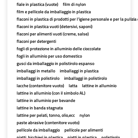
fiale in plastica (vuote)
film di nylon
film e pellicole da imballaggio in plastica
flaconi in plastica di prodotti per l’igiene personale e per la pulizia
flaconi in plastica vuoti (detersivi, saponi)
flaconi per alimenti vuoti (creme, salse)
flaconi per detergenti
fogli di protezione in alluminio delle cioccolate
fogli in alluminio per uso domestico
gusci da imballaggio in polistirolo espanso
imballaggi in metallo
imballaggi in plastica
imballaggi in polistirolo
imballaggi in polistirolo
lacche (contenitore vuoto)
latta
lattine in alluminio
lattine in alluminio (con il simbolo AL)
lattine in alluminio per bevande
lattine in banda stagnata
lattine per pelati, tonno, olio,ecc
nylon
paste abrasive (contenitore vuoto)
pellicole da imballaggio
pellicole per alimenti
piatti, bicchieri in plastica
piatti in plastica
polistirolo