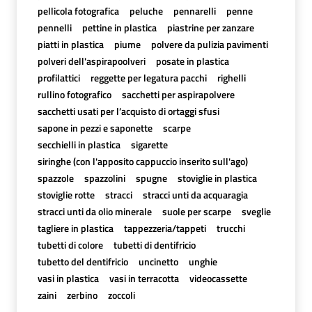
pellicola fotografica
peluche
pennarelli
penne
pennelli
pettine in plastica
piastrine per zanzare
piatti in plastica
piume
polvere da pulizia pavimenti
polveri dell'aspirapoolveri
posate in plastica
profilattici
reggette per legatura pacchi
righelli
rullino fotografico
sacchetti per aspirapolvere
sacchetti usati per l’acquisto di ortaggi sfusi
sapone in pezzi e saponette
scarpe
secchielli in plastica
sigarette
siringhe (con l'apposito cappuccio inserito sull'ago)
spazzole
spazzolini
spugne
stoviglie in plastica
stoviglie rotte
stracci
stracci unti da acquaragia
stracci unti da olio minerale
suole per scarpe
sveglie
tagliere in plastica
tappezzeria/tappeti
trucchi
tubetti di colore
tubetti di dentifricio
tubetto del dentifricio
uncinetto
unghie
vasi in plastica
vasi in terracotta
videocassette
zaini
zerbino
zoccoli