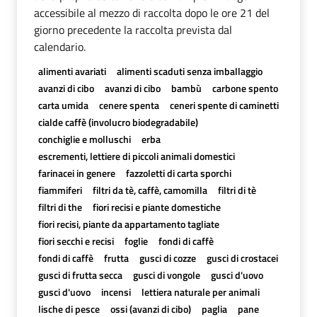
accessibile al mezzo di raccolta dopo le ore 21 del
giorno precedente la raccolta prevista dal
calendario.
alimenti avariati
alimenti scaduti senza imballaggio
avanzi di cibo
avanzi di cibo
bambù
carbone spento
carta umida
cenere spenta
ceneri spente di caminetti
cialde caffè (involucro biodegradabile)
conchiglie e molluschi
erba
escrementi, lettiere di piccoli animali domestici
farinacei in genere
fazzoletti di carta sporchi
fiammiferi
filtri da tè, caffè, camomilla
filtri di tè
filtri di the
fiori recisi e piante domestiche
fiori recisi, piante da appartamento tagliate
fiori secchi e recisi
foglie
fondi di caffè
fondi di caffè
frutta
gusci di cozze
gusci di crostacei
gusci di frutta secca
gusci di vongole
gusci d'uovo
gusci d'uovo
incensi
lettiera naturale per animali
lische di pesce
ossi (avanzi di cibo)
paglia
pane