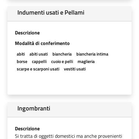
Indumenti usati e Pellami
Descrizione
Modalità di conferimento
abiti
abiti usati
biancheria
biancheria intima
borse
cappelli
cuoio e pelli
maglieria
scarpe e scarponi usati
vestiti usati
Ingombranti
Descrizione
Si tratta di oggetti domestici ma anche provenienti