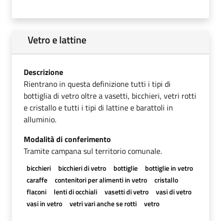
Vetro e lattine
Descrizione
Rientrano in questa definizione tutti i tipi di
bottiglia di vetro oltre a vasetti, bicchieri, vetri rotti
e cristallo e tutti i tipi di lattine e barattoli in
alluminio.
Modalità di conferimento
Tramite campana sul territorio comunale.
bicchieri
bicchieri di vetro
bottiglie
bottiglie in vetro
caraffe
contenitori per alimenti in vetro
cristallo
flaconi
lenti di occhiali
vasetti di vetro
vasi di vetro
vasi in vetro
vetri vari anche se rotti
vetro