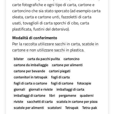
carte fotografiche e ogni tipo di carta, cartone e
cartoncino che sia stato sporcato (ad esempio carta
oleata, carta e cartone unti, fazzoletti di carta
usati, tovaglioli di carta sporchi di cibo, carta
plastificata, fustini del detersivo).
Modalità di conferimento
Per la raccolta utilizzare sacchi in carta, scatole in
cartone e non utilizzare sacchi in plastica.
blister
carta da pacchi pulita
cartoncino
cartone da imballaggio
cartone per alimenti
cartone per bevande
cartoni piegati
contenitori in tetrapak
fogli di carta
fogli di carta o cartone
fogli di cartone
fotocopie
giornali
giornali e riviste
imballaggi di carta
imballaggi di cartone
libri
pergamene
quaderni
riviste
sacchetti di carta
scatola in cartone per pizza
scatole per alimenti
scatoloni
Tetrapak
Tetra-pak