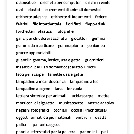
diapositive
dischetti per computer
dischi in vinile
dvd
elastici
escrementi di animali domestici
etichette adesive
etichette di indumenti
federe
feltrini
filo interdentale
fiori finti
floppy disk
forchette in plastica
fotografie
ganci per chiuderei sacchetti
giocattoli
gomma
gomma da masticare
gommapiuma
goniometri
grucce appendiabiti
guanti in gomma, lattice, usa e getta
guarnizioni
insetticidi per uso domestico (barattoli vuoti)
lacci per scarpe
lamette usa e getta
lampadine a incandescenza
lampadine a led
lampadine alogene
lana
lenzuola
lettiera sintetica per animali
lucidascarpe
matite
mozziconi di sigaretta
musicassette
nastro adesivo
negativi fotografici
occhiali
occhiali (montatura)
oggetti formati da più materiali
ombrelli
ovatta
palloni
palloni da gioco
panni elettrostatici per la polvere
pannolini
peli