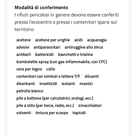
Modalità di conferimento
I rifiuti pericolosi in genere devono essere conferiti
presso l'ecocentro o presso i contenitori sparsi sul
territorio.
acetone
acetone per unghie
acidi
acquaragia
adesivi
antiparassitari
antiruggine allo zinco
antitarli
battericidi
bianchetti e trieline
bombolette spray (con gas infiammabile, con CFC)
cera per legno
colle
contenitori con simboli o lettere T/F
diluenti
diserbanti
insetticidi
isolanti
mastici
petrolio bianco
pile a bottone (per calcolatrici, orologi, ecc.)
pile a stilo (per torce, radio, ecc.)
smacchiatori
solventi
tintura per scarpe
topicidi