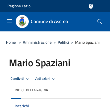
Salta al contenuto principale
Regione Lazio
Comune di Ascrea
Home
>
Amministrazione
>
Politici
>
Mario Spaziani
Mario Spaziani
Condividi
Vedi azioni
INDICE DELLA PAGINA
Incarichi