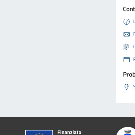
Cont
Prob