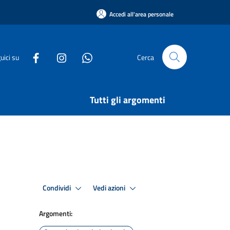
Accedi all'area personale
uici su
Cerca
Tutti gli argomenti
Condividi
Vedi azioni
Argomenti: