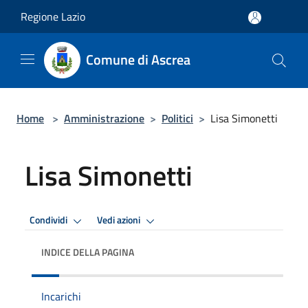
Salta al contenuto principale
Regione Lazio
Comune di Ascrea
Home
>
Amministrazione
>
Politici
>
Lisa Simonetti
Lisa Simonetti
Condividi
Vedi azioni
INDICE DELLA PAGINA
Incarichi