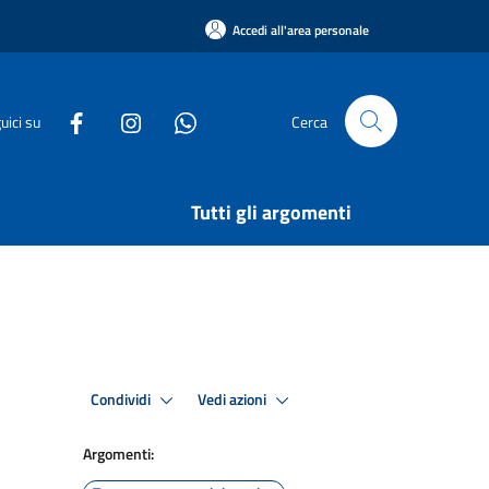
Accedi all'area personale
uici su
Cerca
Tutti gli argomenti
Condividi
Vedi azioni
Argomenti: