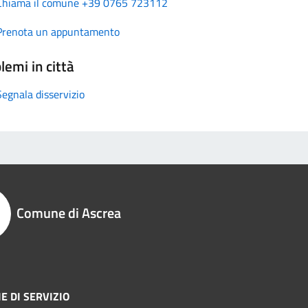
Chiama il comune +39 0765 723112
Prenota un appuntamento
lemi in città
Segnala disservizio
Comune di Ascrea
E DI SERVIZIO